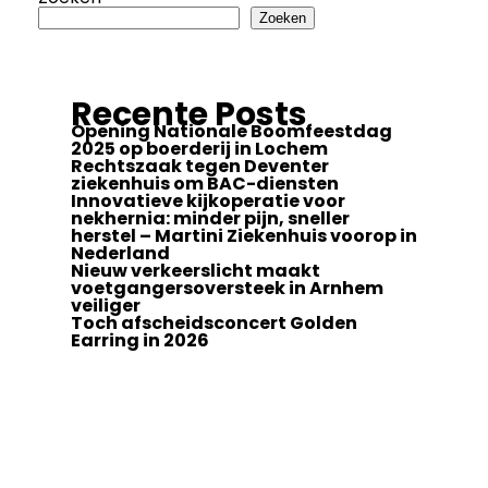
Zoeken
Recente Posts
Opening Nationale Boomfeestdag
2025 op boerderij in Lochem
Rechtszaak tegen Deventer
ziekenhuis om BAC-diensten
Innovatieve kijkoperatie voor
nekhernia: minder pijn, sneller
herstel – Martini Ziekenhuis voorop in
Nederland
Nieuw verkeerslicht maakt
voetgangersoversteek in Arnhem
veiliger
Toch afscheidsconcert Golden
Earring in 2026