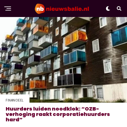
FINANCIEEL
Huurders luiden noodklok: “OZB-
verhoging raakt corporatiehuurders
hard”