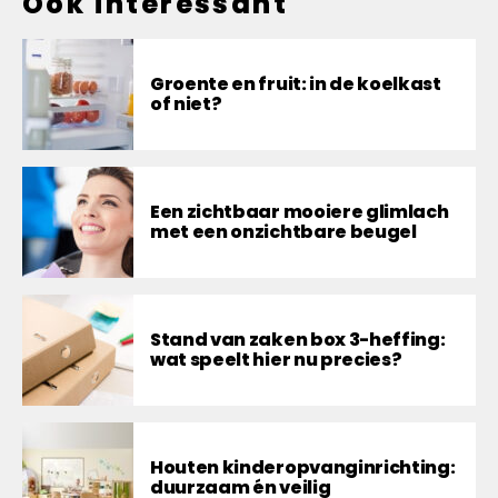
Ook interessant
Groente en fruit: in de koelkast
of niet?
Een zichtbaar mooiere glimlach
met een onzichtbare beugel
Stand van zaken box 3-heffing:
wat speelt hier nu precies?
Houten kinderopvanginrichting:
duurzaam én veilig