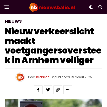
NIEUWS
Nieuw verkeerslicht
maakt
voetgangersoverstee
k in Arnhem veiliger
Door
Redactie
Gepubliceerd
19 maart 2025