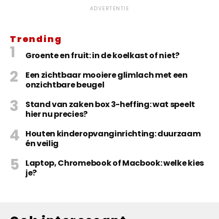
ADVERTENTIE
Trending
Groente en fruit: in de koelkast of niet?
Een zichtbaar mooiere glimlach met een
onzichtbare beugel
Stand van zaken box 3-heffing: wat speelt
hier nu precies?
Houten kinderopvanginrichting: duurzaam
én veilig
Laptop, Chromebook of Macbook: welke kies
je?