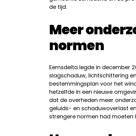
de tijd.
Meer onderz
normen
Eemsdelta legde in december 20
slagschaduw, lichtschittering en
bestemmingsplan voor het wind
hetzelfde in een nieuwe omgev
dat de overheden meer onderz
geluids- en schaduwoverlast en v
strengere normen had moeten l