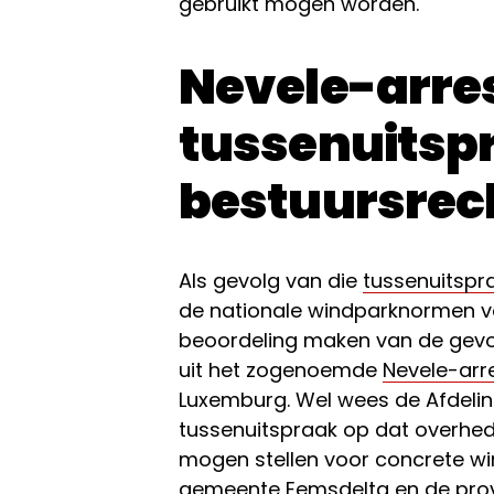
gebruikt mogen worden.
Nevele-arres
tussenuitsp
bestuursrec
Als gevolg van die
tussenuitspra
de nationale windparknormen vo
beoordeling maken van de gevolg
uit het zogenoemde
Nevele-arr
Luxemburg. Wel wees de Afdelin
tussenuitspraak op dat overhed
mogen stellen voor concrete wind
gemeente Eemsdelta en de provi