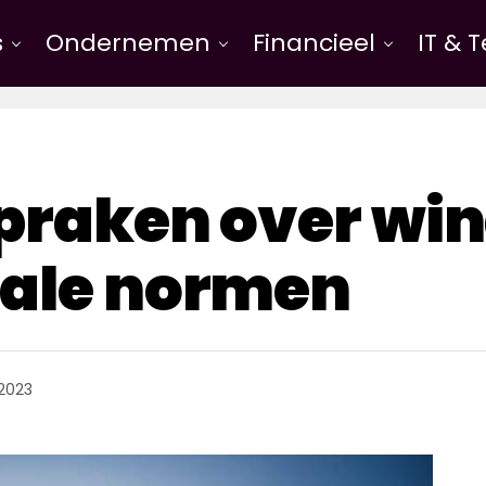
s
Ondernemen
Financieel
IT & 
spraken over wi
nale normen
 2023