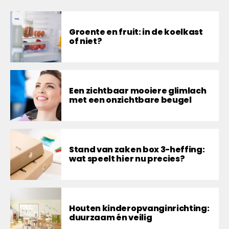
Groente en fruit: in de koelkast
of niet?
Een zichtbaar mooiere glimlach
met een onzichtbare beugel
Stand van zaken box 3-heffing:
wat speelt hier nu precies?
Houten kinderopvanginrichting:
duurzaam én veilig