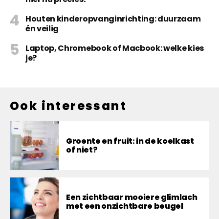
Houten kinderopvanginrichting: duurzaam
én veilig
Laptop, Chromebook of Macbook: welke kies
je?
Ook interessant
Groente en fruit: in de koelkast
of niet?
Een zichtbaar mooiere glimlach
met een onzichtbare beugel