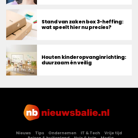
Stand van zaken box 3-heffing:
wat speelt hier nu precies?
Houten kinderopvanginrichting:
duurzaam én veilig
Nieuws
Tips
Ondernemen
IT & Tech
Vrije tijd
Reizen & buitenland
Huis & tuin
Media