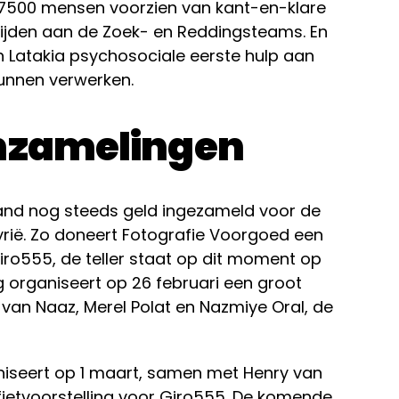
ë 7500 mensen voorzien van kant-en-klare
ijden aan de Zoek- en Reddingsteams. En
n Latakia psychosociale eerste hulp aan
kunnen verwerken.
inzamelingen
and nog steeds geld ingezameld voor de
yrië. Zo doneert Fotografie Voorgoed een
ro555, de teller staat op dit moment op
 organiseert op 26 februari een groot
van Naaz, Merel Polat en Nazmiye Oral, de
iseert op 1 maart, samen met Henry van
fietvoorstelling voor Giro555. De komende