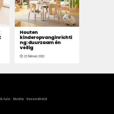
x
Houten
t
kinderopvanginrichti
ng: duurzaam én
veilig
22 februari 2022
 & tuin
Media
Gezondheid