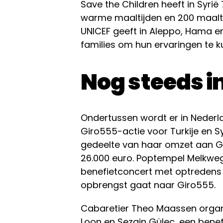
Save the Children heeft in Syri
warme maaltijden en 200 maalt
UNICEF geeft in Aleppo, Hama e
families om hun ervaringen te 
Nog steeds 
Ondertussen wordt er in Nederl
Giro555-actie voor Turkije en S
gedeelte van haar omzet aan Gi
26.000 euro. Poptempel Melkweg
benefietconcert met optredens 
opbrengst gaat naar Giro555.
Cabaretier Theo Maassen organ
Loon en Sezgin Güleç, een bene