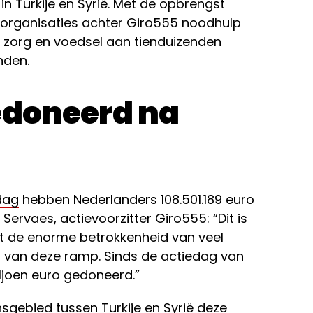
in Turkije en Syrië. Met de opbrengst
rganisaties achter Giro555 noodhulp
e zorg en voedsel aan tienduizenden
nden.
edoneerd na
dag
hebben Nederlanders 108.501.189 euro
ervaes, actievoorzitter Giro555: “Dit is
t de enorme betrokkenheid van veel
s van deze ramp. Sinds de actiedag van
iljoen euro gedoneerd.”
sgebied tussen Turkije en Syrië deze