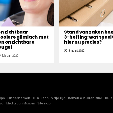
en zichtbaar
Stand van zaken bo
ooiere glimlach met
3-heffing: wat speel
en onzichtbare
hier nu precies?
eugel
8 maart 2022
4 februari 2022
ips
Ondernemen
IT & Tech
Vrije tijd
Reizen & buitenland
Huis
 van
Media van Morgen
|
Sitemap