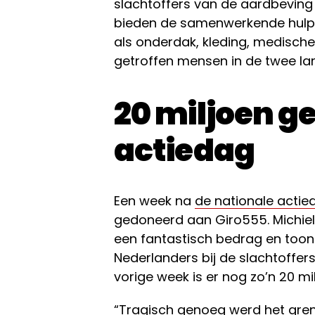
slachtoffers van de aardbeving 
bieden de samenwerkende hulpo
als onderdak, kleding, medisch
getroffen mensen in de twee la
20 miljoen g
actiedag
Een week na
de nationale actie
gedoneerd aan Giro555. Michiel S
een fantastisch bedrag en toon
Nederlanders bij de slachtoffer
vorige week is er nog zo’n 20 m
“Tragisch genoeg werd het gren