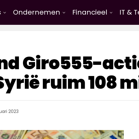
s
Ondernemen
Financieel
IT & 
d Giro555-acti
Syrië ruim 108 m
uari 2023