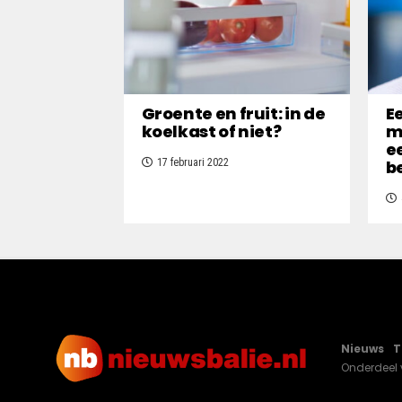
Groente en fruit: in de
E
koelkast of niet?
m
e
17 februari 2022
b
Nieuws
T
Onderdeel