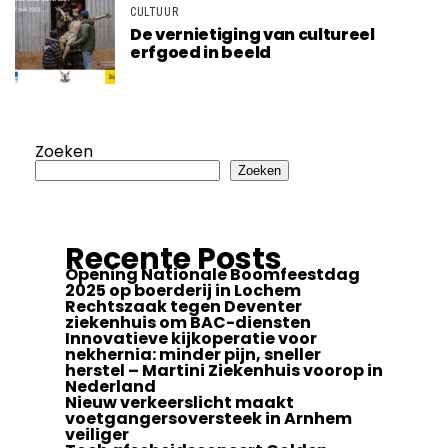
CULTUUR
De vernietiging van cultureel
erfgoed in beeld
Zoeken
Zoeken
Recente Posts
Opening Nationale Boomfeestdag
2025 op boerderij in Lochem
Rechtszaak tegen Deventer
ziekenhuis om BAC-diensten
Innovatieve kijkoperatie voor
nekhernia: minder pijn, sneller
herstel – Martini Ziekenhuis voorop in
Nederland
Nieuw verkeerslicht maakt
voetgangersoversteek in Arnhem
veiliger