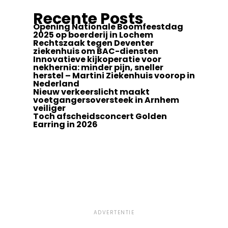
Recente Posts
Opening Nationale Boomfeestdag
2025 op boerderij in Lochem
Rechtszaak tegen Deventer
ziekenhuis om BAC-diensten
Innovatieve kijkoperatie voor
nekhernia: minder pijn, sneller
herstel – Martini Ziekenhuis voorop in
Nederland
Nieuw verkeerslicht maakt
voetgangersoversteek in Arnhem
veiliger
Toch afscheidsconcert Golden
Earring in 2026
ADVERTENTIE