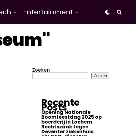
Tech
Entertainment
useum"
Zoeken
Zoeken
Recente
Posts
Opening Nationale
Boomfeestdag 2025 op
boerderij in Lochem
Rechtszaak tegen
Deventer ziekenhuis