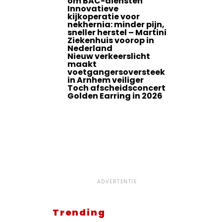
om BAC-diensten
Innovatieve
kijkoperatie voor
nekhernia: minder pijn,
sneller herstel – Martini
Ziekenhuis voorop in
Nederland
Nieuw verkeerslicht
maakt
voetgangersoversteek
in Arnhem veiliger
Toch afscheidsconcert
Golden Earring in 2026
ADVERTENTIE
Trending