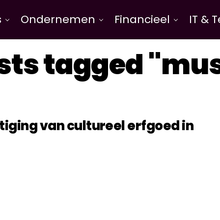
s
Ondernemen
Financieel
IT & 
osts tagged "m
tiging van cultureel erfgoed in