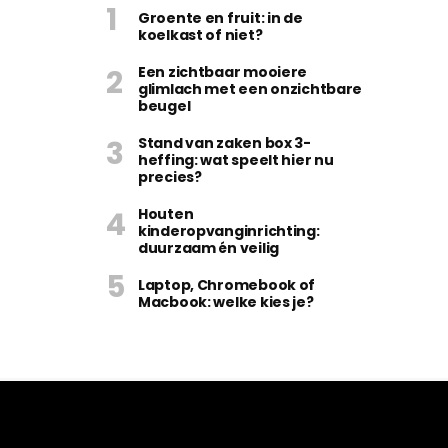
Groente en fruit: in de
koelkast of niet?
Een zichtbaar mooiere
glimlach met een onzichtbare
beugel
Stand van zaken box 3-
heffing: wat speelt hier nu
precies?
Houten
kinderopvanginrichting:
duurzaam én veilig
Laptop, Chromebook of
Macbook: welke kies je?