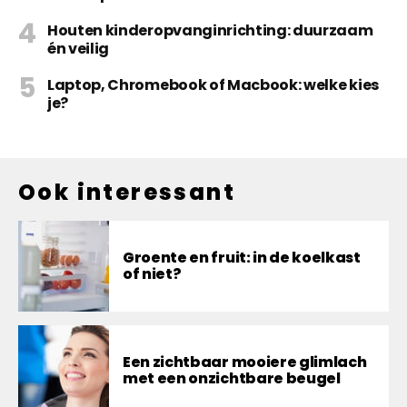
Houten kinderopvanginrichting: duurzaam
én veilig
Laptop, Chromebook of Macbook: welke kies
je?
Ook interessant
Groente en fruit: in de koelkast
of niet?
Een zichtbaar mooiere glimlach
met een onzichtbare beugel