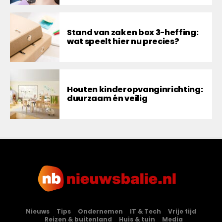
Stand van zaken box 3-heffing:
wat speelt hier nu precies?
Houten kinderopvanginrichting:
duurzaam én veilig
Nieuws
Tips
Ondernemen
IT & Tech
Vrije tijd
Reizen & buitenland
Huis & tuin
Media