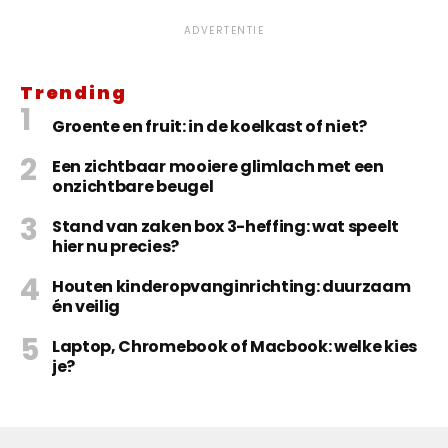
ADVERTENTIE
Trending
Groente en fruit: in de koelkast of niet?
Een zichtbaar mooiere glimlach met een
onzichtbare beugel
Stand van zaken box 3-heffing: wat speelt
hier nu precies?
Houten kinderopvanginrichting: duurzaam
én veilig
Laptop, Chromebook of Macbook: welke kies
je?