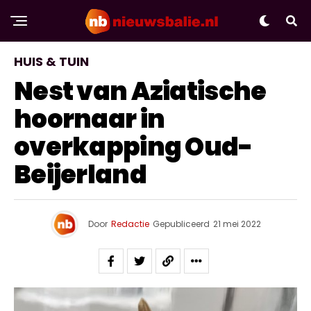
HUIS & TUIN
Nest van Aziatische
hoornaar in
overkapping Oud-
Beijerland
Door
Redactie
Gepubliceerd
21 mei 2022