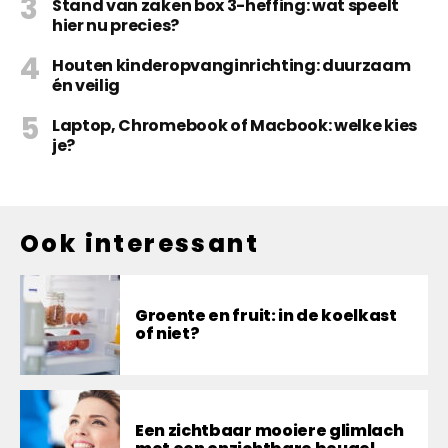
Stand van zaken box 3-heffing: wat speelt
hier nu precies?
Houten kinderopvanginrichting: duurzaam
én veilig
Laptop, Chromebook of Macbook: welke kies
je?
Ook interessant
Groente en fruit: in de koelkast
of niet?
Een zichtbaar mooiere glimlach