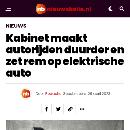
NIEUWS
Kabinet maakt
autorijden duurder en
zet rem op elektrische
auto
Door
Redactie
Gepubliceerd
26 april 2023