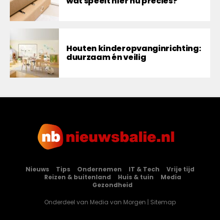
wat speelt hier nu precies?
Houten kinderopvanginrichting:
duurzaam én veilig
Nieuws
Tips
Ondernemen
IT & Tech
Vrije tijd
Reizen & buitenland
Huis & tuin
Media
Gezondheid
Onderdeel van
Media van Morgen
|
Sitemap