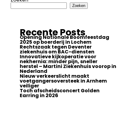
Zoeken
Recente Posts
Opening Nationale Boomfeestdag
2025 op boerderij in Lochem
Rechtszaak tegen Deventer
ziekenhuis om BAC-diensten
Innovatieve kijkoperatie voor
nekhernia: minder pijn, sneller
herstel – Martini Ziekenhuis voorop in
Nederland
Nieuw verkeerslicht maakt
voetgangersoversteek in Arnhem
veiliger
Toch afscheidsconcert Golden
Earring in 2026