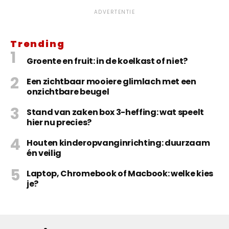
ADVERTENTIE
Trending
Groente en fruit: in de koelkast of niet?
Een zichtbaar mooiere glimlach met een
onzichtbare beugel
Stand van zaken box 3-heffing: wat speelt
hier nu precies?
Houten kinderopvanginrichting: duurzaam
én veilig
Laptop, Chromebook of Macbook: welke kies
je?